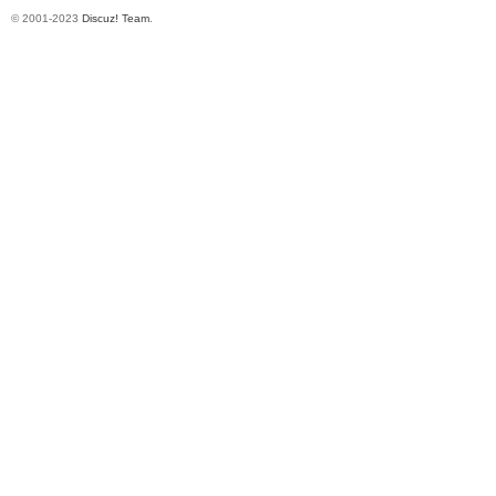
© 2001-2023
Discuz! Team
.