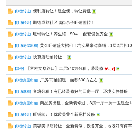
便利店转让！租金便，转让费低
[
顺德转让
]
顺德成熟社区临街亲子旺铺整转！
[
顺德转让
]
旺铺转让！养生馆，50㎡，配套设施齐全
[
顺德转让
]
黄金旺铺盛大招租！均安星豪湾商铺，1层2层各10
[
顺德房屋出租
]
快剪店旺铺转让！
[
顺德转让
]
【容桂文华路口】二层940方分租，带装修
[
其他
]
厂房/商铺招租，面积600方左右
[
顺德房屋出租
]
鱼塘分租！有已经装修好的四房一厅，环境安静舒服，
[
顺德求租
]
商品房出租，全新装修过，3房一厅一厨一卫租金15
[
顺德房屋出租
]
旺铺转让！优质美业全新高档装修
[
顺德转让
]
美容美甲店转让！全新装修，设备齐全，地段好有停车
[
顺德转让
]