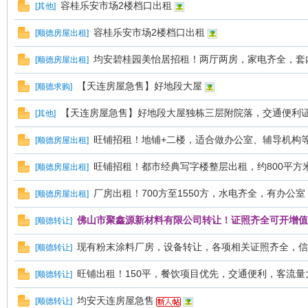
容桂乐安市场2楼档口出租
[
其他
]
容桂乐安市场2楼档口出租
[
顺德房屋出租
]
均安碧桂园美怡居招租！两厅两房，家电齐全，套内
[
顺德房屋出租
]
【天连房屋急售】好地段大屋
[
顺德求购
]
【天连房屋急售】好地段大屋独栋三层附院落，交通便利
[
其他
]
旺铺招租！地铺+二楼，适合做办公室、辅导机构
[
顺德房屋出租
]
旺铺招租！都市经典写字楼整层出租，约800平方
[
顺德房屋出租
]
厂房出租！700方至1550方，水电齐全，有办公室，
[
顺德房屋出租
]
佛山市聚鑫源新材料有限公司转让！证照齐全可开增值
[
顺德转让
]
现有粉末涂料厂房，设备转让，各项相关证照齐全，信
[
顺德转让
]
旺铺出租！150平，餐饮项目优先，交通便利，客流量
[
顺德转让
]
均安天连房屋急售
[
顺德转让
]