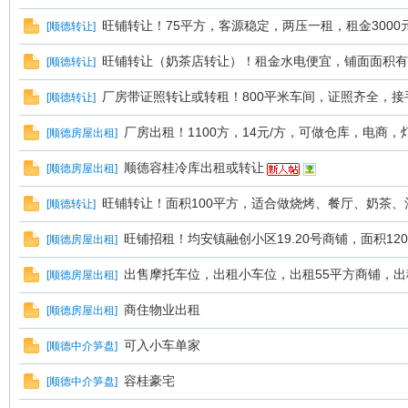
旺铺转让！75平方，客源稳定，两压一租，租金3000元
[
顺德转让
]
旺铺转让（奶茶店转让）！租金水电便宜，铺面面积有
[
顺德转让
]
厂房带证照转让或转租！800平米车间，证照齐全，接
[
顺德转让
]
厂房出租！1100方，14元/方，可做仓库，电商，
[
顺德房屋出租
]
顺德容桂冷库出租或转让
[
顺德房屋出租
]
旺铺转让！面积100平方，适合做烧烤、餐厅、奶茶、
[
顺德转让
]
旺铺招租！均安镇融创小区19.20号商铺，面积120
[
顺德房屋出租
]
出售摩托车位，出租小车位，出租55平方商铺，出租
[
顺德房屋出租
]
商住物业出租
[
顺德房屋出租
]
可入小车单家
[
顺德中介笋盘
]
容桂豪宅
[
顺德中介笋盘
]