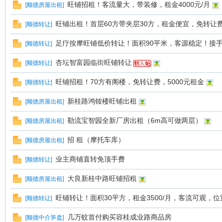
旺铺招租！客流量大，带装修，租金4000元/月
[
顺德房屋出租
]
旺铺出租！首层60方带夹层30方，租金便宜，免转让
[
顺德转让
]
足疗按摩旺铺低价转让！面积90平米，客源稳定！接
[
顺德转让
]
杏坛智富园临街旺铺转让
[
顺德转让
]
旺铺招租！70方有阁楼，免转让费，5000元租金
[
顺德转让
]
新桂路鸿铵楼旺铺出租
[
顺德房屋出租
]
勒流宝智园全新厂房出租（6m高可做两层）
[
顺德房屋出租
]
招 租（摩托车库）
[
顺德房屋出租
]
业主商铺直转免顶手费
[
顺德转让
]
大良新桂中路旺铺招租
[
顺德房屋出租
]
旺铺转让！面积30平方，租金3500/月，客流可观，
[
顺德转让
]
几万蚊首付购买容桂成业路商品房
[
顺德中介笋盘
]