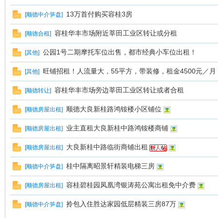
13万首付购买容桂3房
[
顺德中介笋盘
]
容桂华丰市场附近莘田工业区转让或分租
[
顺德合租
]
公园1号二期摩托车位出售，都市经典小车位出租！
[
其他
]
旺铺招租！人流量大，55平方，带装修，租金4500元／月
[
其他
]
容桂华丰市场旁边莘田工业区转让或者合租
[
顺德转让
]
顺德大良新桂路鸿铵楼小区铺位
[
顺德房屋出租
]
业主直租大良新桂中路鸿铵楼商铺
[
顺德房屋出租
]
大良新桂中路临街商铺出租
[
顺德房屋出租
]
桂中隔离昭景轩精装电梯三房
[
顺德中介笋盘
]
容桂碧桂园凤凰湾银涛苑公寓出租免中介费
[
顺德房屋出租
]
拎包入住胜达家园低层精装三房87万
[
顺德中介笋盘
]