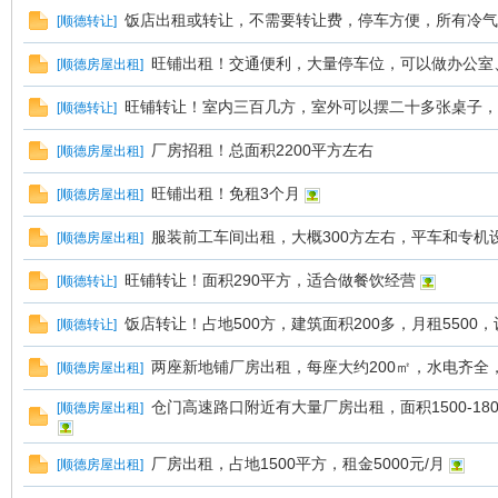
饭店出租或转让，不需要转让费，停车方便，所有冷气
[
顺德转让
]
旺铺出租！交通便利，大量停车位，可以做办公室
[
顺德房屋出租
]
旺铺转让！室内三百几方，室外可以摆二十多张桌子，
[
顺德转让
]
厂房招租！总面积2200平方左右
[
顺德房屋出租
]
旺铺出租！免租3个月
[
顺德房屋出租
]
服装前工车间出租，大概300方左右，平车和专机
[
顺德房屋出租
]
旺铺转让！面积290平方，适合做餐饮经营
[
顺德转让
]
饭店转让！占地500方，建筑面积200多，月租5500
[
顺德转让
]
两座新地铺厂房出租，每座大约200㎡，水电齐全
[
顺德房屋出租
]
仓门高速路口附近有大量厂房出租，面积1500-1
[
顺德房屋出租
]
厂房出租，占地1500平方，租金5000元/月
[
顺德房屋出租
]