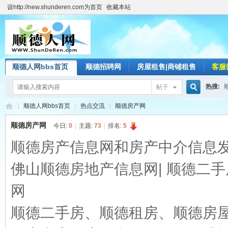
设http://new.shunderen.com为首页
收藏本站
顺德人网bbs首页
顺德招聘网
房屋租售|商铺租售
客服
热搜:
帖子
搜
顺德人网bbs首页
热点交流
顺德房产网
顺德房产网
今日:
0
|
主题:
73
|
排名:
5
顺德房产信息网和房产中介信息
索
顺
»
›
›
佛山顺德房地产信息网| 顺德二手
网
顺德二手房、顺德租房、顺德房