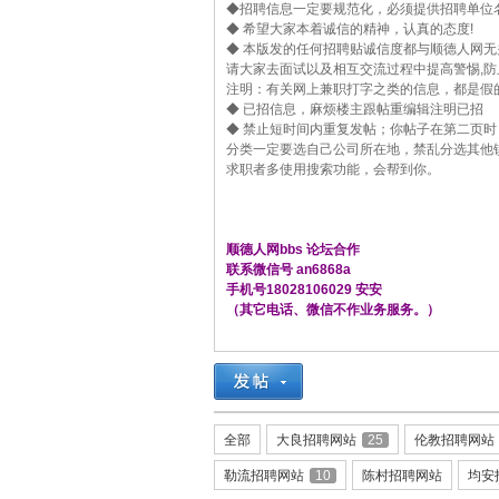
◆招聘信息一定要规范化，必须提供招聘单位
◆ 希望大家本着诚信的精神，认真的态度!
◆ 本版发的任何招聘贴诚信度都与顺德人网无
德
请大家去面试以及相互交流过程中提高警惕,防
注明：有关网上兼职打字之类的信息，都是假
◆ 已招信息，麻烦楼主跟帖重编辑注明已招
◆ 禁止短时间内重复发帖；你帖子在第二页
分类一定要选自己公司所在地，禁乱分选其他
求职者多使用搜索功能，会帮到你。
顺德人网bbs 论坛合作
联系微信号 an6868a
人
手机号18028106029 安安
（其它电话、微信不作业务服务。）
全部
大良招聘网站
25
伦教招聘网站
勒流招聘网站
10
陈村招聘网站
均安
网