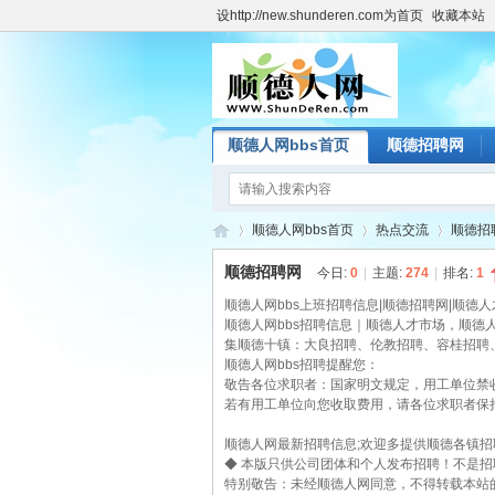
设http://new.shunderen.com为首页
收藏本站
顺德人网bbs首页
顺德招聘网
顺德人网bbs首页
热点交流
顺德招
顺德招聘网
今日:
0
|
主题:
274
|
排名:
1
顺德人网bbs上班招聘信息|顺德招聘网|顺德
顺
顺德人网bbs招聘信息｜顺德人才市场，顺德人
»
›
›
集顺德十镇：大良招聘、伦教招聘、容桂招聘
顺德人网bbs招聘提醒您：
敬告各位求职者：国家明文规定，用工单位禁
若有用工单位向您收取费用，请各位求职者保
顺德人网最新招聘信息;欢迎多提供顺德各镇招
◆ 本版只供公司团体和个人发布招聘！不是
特别敬告：未经顺德人网同意，不得转载本站