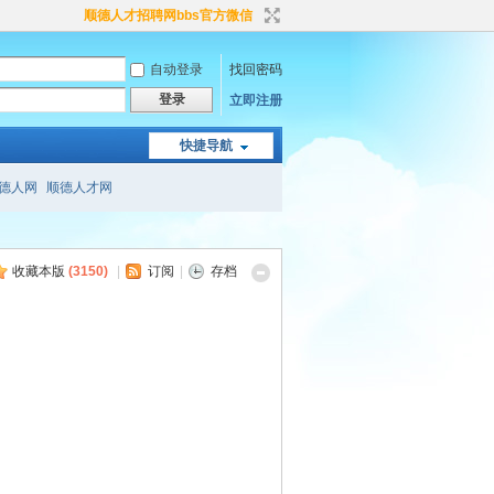
顺德人才招聘网bbs官方微信
自动登录
找回密码
登录
立即注册
快捷导航
德人网
顺德人才网
收藏本版
(
3150
)
|
订阅
|
存档
。