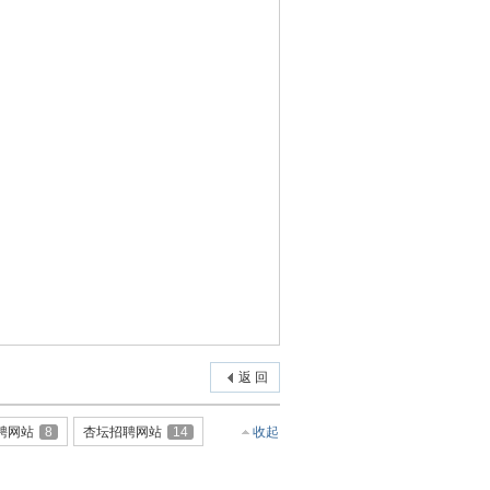
返 回
聘网站
8
杏坛招聘网站
14
收起