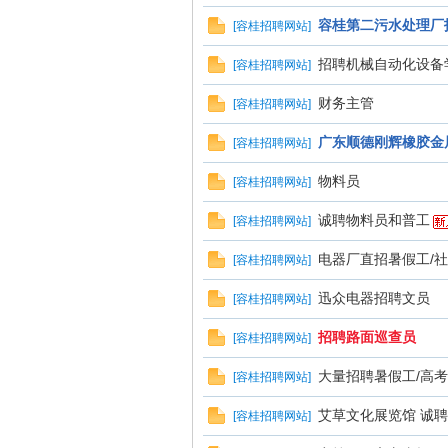
容桂第二污水处理厂
[
容桂招聘网站
]
招聘机械自动化设备
[
容桂招聘网站
]
财务主管
[
容桂招聘网站
]
广东顺德刚辉橡胶金属
[
容桂招聘网站
]
物料员
[
容桂招聘网站
]
诚聘物料员和普工
[
容桂招聘网站
]
电器厂直招暑假工/社
[
容桂招聘网站
]
迅众电器招聘文员
[
容桂招聘网站
]
招聘路面巡查员
[
容桂招聘网站
]
大量招聘暑假工/高考
[
容桂招聘网站
]
艾草文化展览馆 诚
[
容桂招聘网站
]