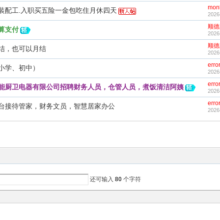
monk
装配工.入职买五险一金包吃住月休四天
2026
顺德
算支付
2026
顺德
结，也可以月结
2026
erro
小学、初中）
2026
erro
能厨卫电器有限公司招聘财务人员，仓管人员，煮饭清洁阿姨
2026
erro
台接待管家，财务文员，智慧居家办公
2026
还可输入
80
个字符