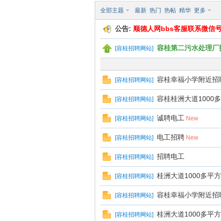
全部主题
最新
热门
热帖
精华
更多
公告:
顺德人网bbs客服联系微信号 an
容桂第二污水处理厂招聘污
[
容桂招聘网站
]
容桂幸福小学附近招
[
容桂招聘网站
]
bb
容桂桂洲大道100
[
容桂招聘网站
]
诚聘电工
[
容桂招聘网站
]
New
电工招聘
[
容桂招聘网站
]
New
招聘电工
[
容桂招聘网站
]
桂洲大道1000多平
[
容桂招聘网站
]
容桂幸福小学附近招
[
容桂招聘网站
]
s
桂洲大道1000多平
[
容桂招聘网站
]