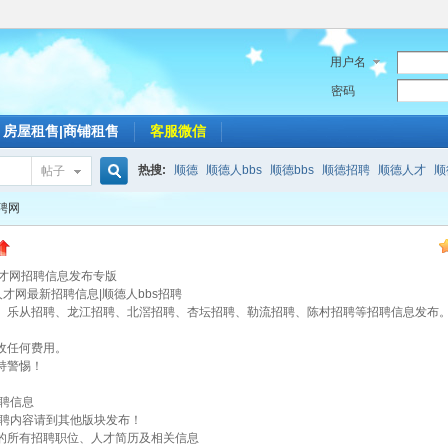
用户名
密码
房屋租售|商铺租售
客服微信
热搜:
顺德
顺德人bbs
顺德bbs
顺德招聘
顺德人才
顺
帖子
搜
聘网
人才网招聘信息发布专版
索
才网最新招聘信息|顺德人bbs招聘
、乐从招聘、龙江招聘、北滘招聘、杏坛招聘、勒流招聘、陈村招聘等招聘信息发布
收任何费用。
持警惕！
聘信息
招聘内容请到其他版块发布！
的所有招聘职位、人才简历及相关信息