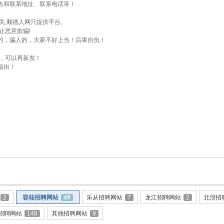
名和联系地址、联系电话等！
关,顺德人网只提供平台,
止恶意欺骗!
的，骗人的，大家不好上当！后果自负！
时，可以再新发！
镇街！
2
容桂招聘网站
49
乐从招聘网站
7
龙江招聘网站
2
北滘招
招聘网站
148
其他招聘网站
9