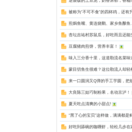
逆袭版的土豆泥，奶香浓郁，香糯
被称为“不可不食”的四杯鸡，还有
煎焗鱼嘴、黄连烧鹅、家乡鱼酿鱼...
杏坛吉祐村苏鼠瓜，好吃而且还能
豆腐猪肉煎饼，营养丰富！
味入三分香十里，这道勒流名菜味
蒙目切鱼生很难？这位勒流人却轻
来一口圆润又Q弹的手工芋圆，把
大良陈三姑巧制粉果，名动京泸！
夏天吃点清爽的小甜点!
“黑了心的宝贝”这样做，满满都是
好吃到舔碗的咖喱虾，轻松几步在