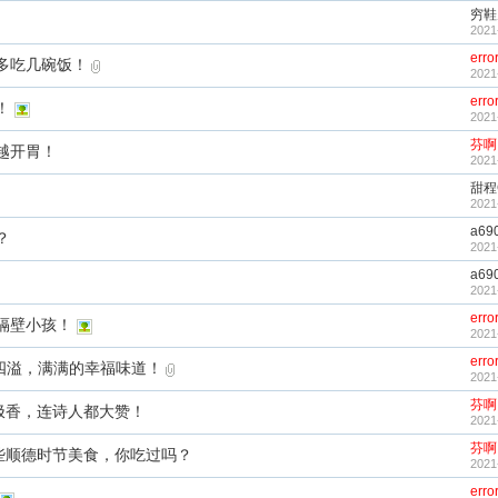
穷鞋
2021
erro
多吃几碗饭！
2021
erro
！
2021
芬啊
越开胃！
2021
甜程
2021
a69
？
2021
a69
2021
erro
隔壁小孩！
2021
erro
四溢，满满的幸福味道！
2021
芬啊
极香，连诗人都大赞！
2021
芬啊
.这些顺德时节美食，你吃过吗？
2021
erro