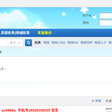
用户名
密码
房屋租售|商铺租售
客服微信
热搜:
顺德
顺德人bbs
顺德bbs
顺德招聘
顺德人才
顺
帖子
搜
食
这里！
索
新窗
作者
ben
6868a 手机号18028106029 安安