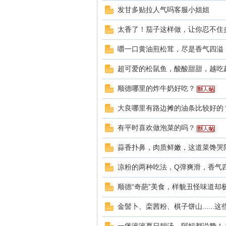
发甘多贴拉人气吗客服小姐姐
太香了！茄子这样做，让你忍不住
嚼一口黄油煎松茸，尽是香气四溢
超可爱的松鼠鱼，酸酸甜甜，越吃
顺德哪里的炸牛奶好吃？
大良哪里有路边摊的油条比较好的
有平时喜欢做泡菜的吗？
蒜香扑鼻，肉质鲜嫩，这道菜馋哭
凉粉的两种吃法，Q弹爽滑，香气
顺德“奇葩”美食，样貌丑怪味道却
金髻卜、栾茜粉、棋子饼山.....