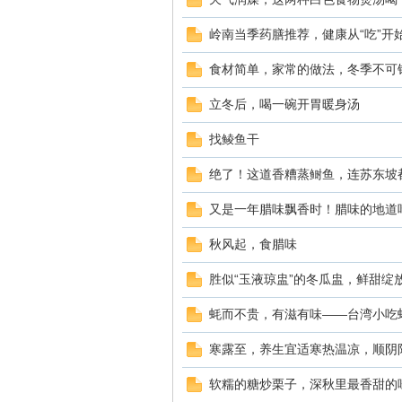
岭南当季药膳推荐，健康从“吃”开
食材简单，家常的做法，冬季不可
立冬后，喝一碗开胃暖身汤
找鲮鱼干
绝了！这道香糟蒸鲥鱼，连苏东坡
bb
又是一年腊味飘香时！腊味的地道吃
秋风起，食腊味
胜似“玉液琼盅”的冬瓜盅，鲜甜绽
蚝而不贵，有滋有味——台湾小吃
寒露至，养生宜适寒热温凉，顺阴
s
软糯的糖炒栗子，深秋里最香甜的