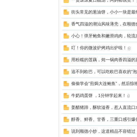
一煲滚滚夏日靓汤，阿妈都说赞！
街头常见的葱油饼，小小一块是最
香气四溢的潮汕风味薄壳，在顺德
小心！弹牙鲍鱼和嫩滑鸡肉，轮流
叮！你的微波炉烤鸡出炉啦！
用粉糯的莲藕，炖一锅肉香四溢的
追不到欧巴，可以吃欧巴喜欢的“泡
偷偷学会“煎焗大连鲍鱼”，然后惊
牛奶鸡蛋饼 ，1分钟学起来！
姜醋猪蹄，酥软溢香，惹人直流口
醇香、鲜香、甘香，三重口感引爆
说到顺德小炒，这道精品不容错过