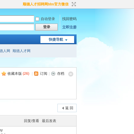
顺德人才招聘网bbs官方微信
自动登录
找回密码
登录
立即注册
快捷导航
德人网
顺德人才网
收藏本版
(
26
)
|
订阅
|
存档
返 回
回复/查看
最后发表
ny