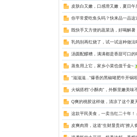
皮肤白又嫩，口感滑又嫩，夏日午后
你平常爱吃鱼头吗？快来品一品这
既快手又方便的蔬菜汤，好喝解暑
乳鸽别再红烧了，试一试这种做法
汤圆配醪糟，满满都是香甜可口的
蒸鱼用上它，家乡小菜也值千金~
“滋滋滋...”爆香的黑椒啫肥牛开锅
火锅搭档“小酥肉”，外酥里嫩美味
Q爽的桃胶这样做，清凉了这个夏
这款平民美食，一卖当红二十年！
皮爽肉滑，这道“生财显贵鸡”撩人