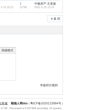
r
1
中雅房产-王英俊
-7-12 10:21
11798
2022-2-25 12:24
返 回
高级模式
本版积分规则
站客服
|
顺德人网bbs
(
粤ICP备2020115994号
)
 17:39
, Processed in 0.027369 second(s), 15 queries .