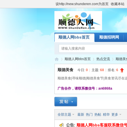
设http://new.shunderen.com为首页
收藏本站
顺德人网bbs首页
顺德招聘网
顺德人网bbs首页
热点交流
顺德美
顺德美食
今日:
0
|
主题:
68
|
排名:
6
顺德美食|寻味顺德|顺德美食节|美食资讯尽在
顺
»
›
›
广告合作，请联系微信号：an6868a
全部主题
最新
热门
热帖
精华
更多
公告:
顺德人网bbs客服联系微信号 an