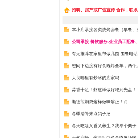
招聘、房产或广告宣传 合作，联系手
德
本小店承接各类烧烤套餐（早餐、
公司承接 餐饮服务-企业员工配
有无推荐在家里帮做几围 围餐电话
想问下边度有好食既烤全羊，两个
人
大良哪里有炒冰的店家吗
蒜香十足！虾这样做好吃到光盘！
顺德煎焗鸡这样做味够正！
冬季清补来点鸽子汤
冬天吃啥又香又养生？我举个栗子
网
天气润燥，这两种白色食物煲汤喝