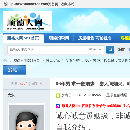
设http://new.shunderen.com为首页
收藏本站
顺德人网bbs首页
顺德招聘网
房屋租售|商铺租售
客服
热搜:
帖子
搜
顺德人网bbs首页
热点交流
交友征婚
86年男.求一段姻缘，尝人
索
86年男.求一段姻缘，尝人间烟火。
查看:
7264
|
回复:
4
顺
»
›
›
›
大朱
发表于 2024-12-13 05:45
|
显示全部楼层
顺德人网bbs客服联系微信号 an6868a 手机号
诚心诚意觅姻缘，非
自我介绍，