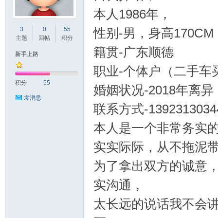
本人1986年，
德
3
0
55
性别-男，身高170CM
主题
回帖
积分
籍贯-广东顺德
新手上路
职业-个体户（二手车
积分
55
婚姻状况-2018年离
发消息
联系方式-13923130
人
本人是一个非常务实
实实际际，从不拖泥
为了拿出双方的诚意
实沟通，
太长远的说话我不会
网