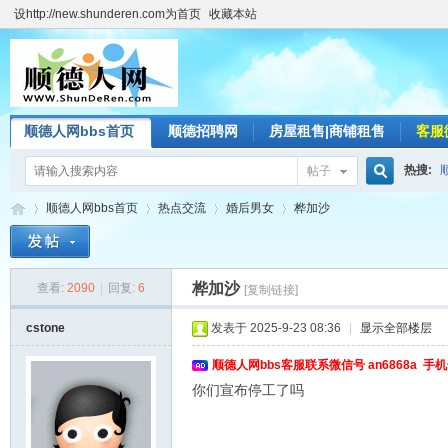
设http://new.shunderen.com为首页
收藏本站
顺德人网bbs首页
顺德招聘网
房屋租售|商铺租售
客服
热搜:
帖子
搜
顺德人网bbs首页
热点交流
婚后男女
桦加沙
索
桦加沙
查看:
2090
|
回复:
6
[复制链接]
顺
»
›
›
›
cstone
发表于 2025-9-23 08:36
|
显示全部楼层
顺德人网bbs客服联系微信号 an6868a 手机号
你们宣布停工了吗