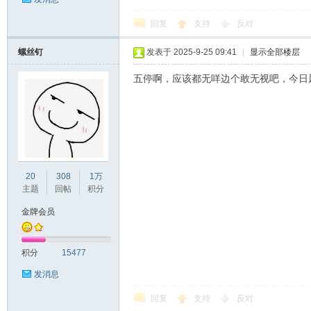
回复
支持
反对
螺丝钉
发表于 2025-9-25 09:41
|
显示全部楼层
五停啊，应该都无咩边个敢无视吧，今日
20
308
1万
主题
回帖
积分
金牌会员
积分
15477
发消息
回复
支持
反对