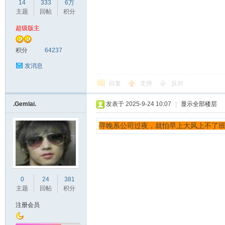
14
333
6万
主题
回帖
积分
超级版主
积分
64237
发消息
回复
支持
反对
bb
.Gemlai.
发表于 2025-9-24 10:07
|
显示全部楼层
寻晚系公司过夜，就怕早上大风上不了
0
24
381
主题
回帖
积分
s
注册会员