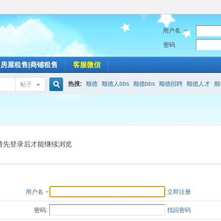
用户名
密码
房屋租售|商铺租售
客服微信
热搜:
顺德
顺德人bbs
顺德bbs
顺德招聘
顺德人才
顺
帖子
搜
索
请先登录后才能继续浏览
用户名
立即注册
密码:
找回密码