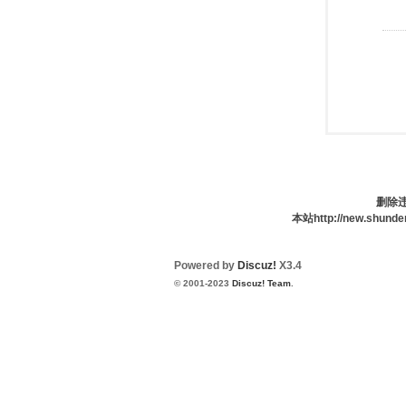
删除违
本站http://new.s
Powered by
Discuz!
X3.4
© 2001-2023
Discuz! Team
.