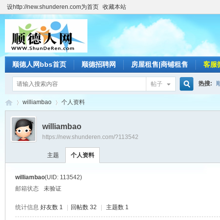
设http://new.shunderen.com为首页
收藏本站
顺德人网bbs首页
顺德招聘网
房屋租售|商铺租售
客服
热搜:
帖子
搜
williambao
个人资料
williambao
https://new.shunderen.com/?113542
索
顺
›
›
主题
个人资料
williambao
(UID: 113542)
邮箱状态
未验证
统计信息
好友数 1
|
回帖数 32
|
主题数 1