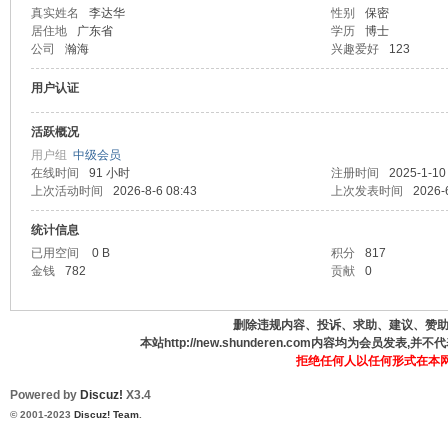
真实姓名
李达华
性别
保密
居住地
广东省
学历
博士
德
公司
瀚海
兴趣爱好
123
用户认证
活跃概况
用户组
中级会员
在线时间
91 小时
注册时间
2025-1-10
上次活动时间
2026-8-6 08:43
上次发表时间
2026-
统计信息
人
已用空间
0 B
积分
817
金钱
782
贡献
0
删除违规内容、投诉、求助、建议、赞助、咨
本站http://new.shunderen.com内容均为会员发表
拒绝任何人以任何形式在本
Powered by
Discuz!
X3.4
© 2001-2023
Discuz! Team
.
网