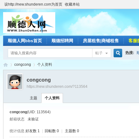
设http://new.shunderen.com为首页
收藏本站
顺德人网bbs首页
顺德招聘网
房屋租售|商铺租售
客服
热搜:
帖子
搜
congcong
个人资料
congcong
https://new.shunderen.com/?113564
索
顺
›
›
主题
个人资料
congcong
(UID: 113564)
邮箱状态
未验证
统计信息
好友数 1
|
回帖数 0
|
主题数 0