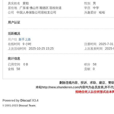
真实姓名
黄聪
性别
男
居住地
广东省 佛山市 顺德区 容桂街道
学历
中学
德
公司
中国人寿保险公司容桂支公司
兴趣爱好
哈哈
用户认证
活跃概况
用户组
新手上路
在线时间
9 小时
注册时间
2025-7-31
上次活动时间
2025-10-25 15:25
上次发表时间
2025-
统计信息
人
已用空间
0 B
积分
58
金钱
58
贡献
0
删除违规内容、投诉、求助、建议、赞助、咨
本站http://new.shunderen.com内容均为会员发表
拒绝任何人以任何形式在本
Powered by
Discuz!
X3.4
© 2001-2023
Discuz! Team
.
网