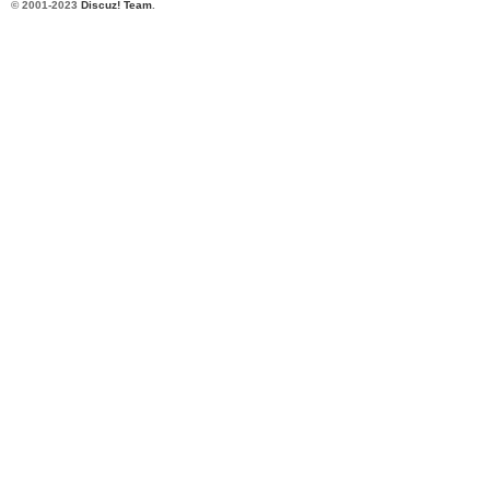
© 2001-2023
Discuz! Team
.
bb
s