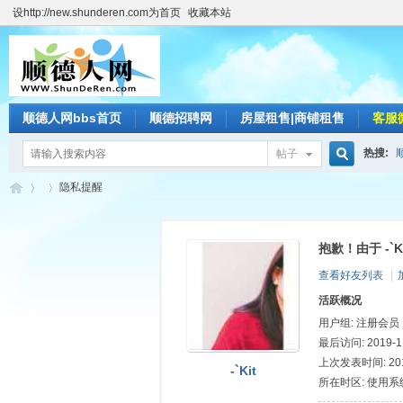
设http://new.shunderen.com为首页
收藏本站
顺德人网bbs首页
顺德招聘网
房屋租售|商铺租售
客服
热搜:
帖子
搜
隐私提醒
抱歉！由于 -`
索
顺
›
›
查看好友列表
|
活跃概况
用户组:
注册会员
最后访问: 2019-11
上次发表时间: 2019
-`Kit
所在时区: 使用