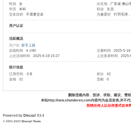
性别
女
出生地
广东省 佛山
学历
本科
职业
文员
德
交友目的
不需要交友
兴趣爱好
打羽毛球
用户认证
活跃概况
用户组
新手上路
在线时间
4 小时
注册时间
2025-5-18
上次活动时间
2025-6-19 15:27
上次发表时间
2025-
统计信息
人
已用空间
0 B
积分
42
金钱
31
贡献
0
删除违规内容、投诉、求助、建议、赞助、咨
本站http://new.shunderen.com内容均为会员发表
拒绝任何人以任何形式在本
Powered by
Discuz!
X3.4
© 2001-2023
Discuz! Team
.
网