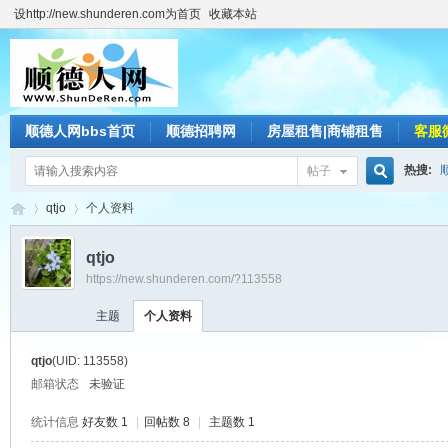
设http://new.shunderen.com为首页
收藏本站
顺德人网bbs首页
顺德招聘网
房屋租售|商铺租售
客服
热搜:
帖子
搜
qtjo
个人资料
qtjo
https://new.shunderen.com/?113558
索
顺
›
›
主题
个人资料
qtjo
(UID: 113558)
邮箱状态
未验证
统计信息
好友数 1
|
回帖数 8
|
主题数 1