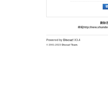
删除违
本站http://new.s
Powered by
Discuz!
X3.4
© 2001-2023
Discuz! Team
.