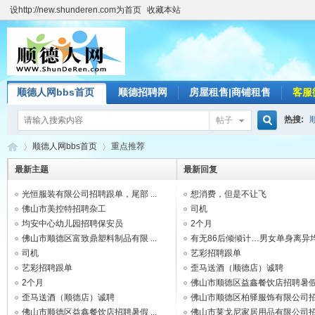
设http://new.shunderen.com为首页
收藏本站
顺德人网bbs首页
顺德招聘网
房屋租售|商铺租售
客服
热搜:
帖子
搜
顺德人网bbs首页
重点推荐
最新主题
最新回复
光恒服装有限公司招聘跟单，尾部 ...
想消费，但是不让飞
索
顺
»
›
佛山市美控特招聘杂工
司机
均安中心幼儿园招聘保安员
2个月
佛山市顺德区富致鼎塑料制品有限 ...
有无86后倾倾计…男女单身离异均 .
司机
艺彩招聘跟单
艺彩招聘跟单
歪马送酒（顺德店）诚聘
2个月
佛山市顺德区益鑫餐饮店招聘暑假 .
歪马送酒（顺德店）诚聘
佛山市顺德区柏驿服饰有限公司招 .
佛山市顺德区益鑫餐饮店招聘暑假 ...
佛山市莱戈尼家居用品有限公司招 .